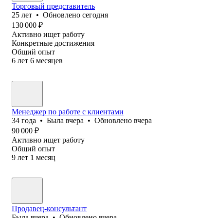
Торговый представитель
25
лет
•
Обновлено
сегодня
130 000
₽
Активно ищет работу
Конкретные достижения
Общий опыт
6
лет
6
месяцев
Менеджер по работе с клиентами
34
года
•
Была
вчера
•
Обновлено
вчера
90 000
₽
Активно ищет работу
Общий опыт
9
лет
1
месяц
Продавец-консультант
Была
вчера
•
Обновлено
вчера