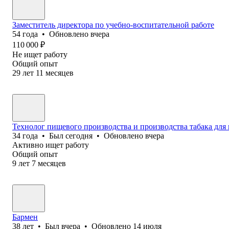
Заместитель директора по учебно-воспитательной работе
54
года
•
Обновлено
вчера
110 000
₽
Не ищет работу
Общий опыт
29
лет
11
месяцев
Технолог пищевого производства и производства табака для 
34
года
•
Был
сегодня
•
Обновлено
вчера
Активно ищет работу
Общий опыт
9
лет
7
месяцев
Бармен
38
лет
•
Был
вчера
•
Обновлено
14 июля