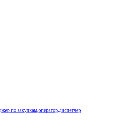
джер по закупкам,оператор,диспетчер