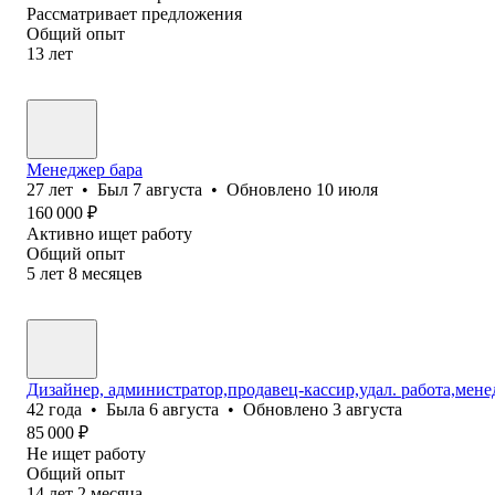
Рассматривает предложения
Общий опыт
13
лет
Менеджер бара
27
лет
•
Был
7 августа
•
Обновлено
10 июля
160 000
₽
Активно ищет работу
Общий опыт
5
лет
8
месяцев
Дизайнер, администратор,продавец-кассир,удал. работа,мене
42
года
•
Была
6 августа
•
Обновлено
3 августа
85 000
₽
Не ищет работу
Общий опыт
14
лет
2
месяца