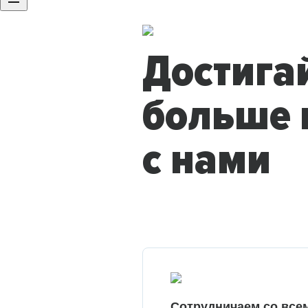
Достига
больше 
с нами
Сотрудничаем со все