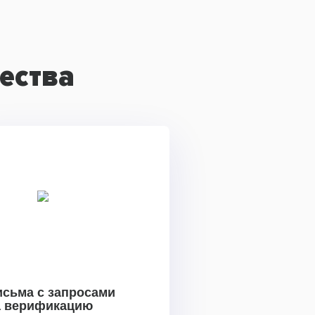
ества
исьма с запросами
а верификацию