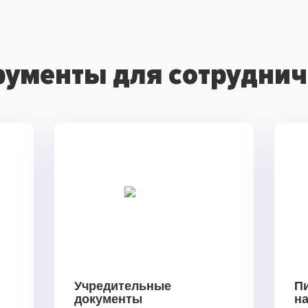
рументы для сотруднич
Учредительные
П
документы
н