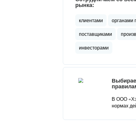
рынка:
клиентами
органами 
поставщиками
произ
инвесторами
Выбирае
правила
В ООО «Хэ
нормах де