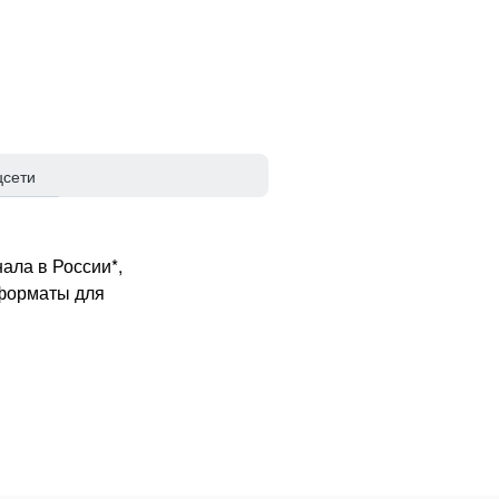
цсети
ала в России*,
 форматы для