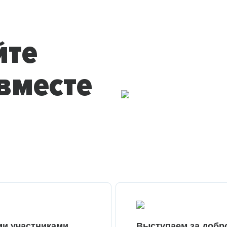
йте
вместе
ми участниками
Выступаем за добр