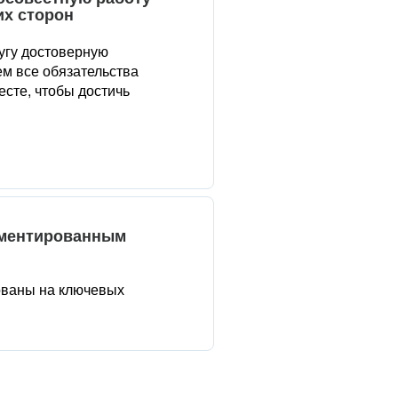
их сторон
угу достоверную
м все обязательства
сте, чтобы достичь
аментированным
ованы на ключевых