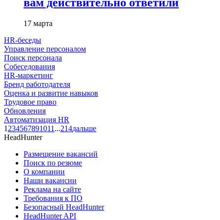
вам действительно ответили
17 марта
HR-беседы
Управление персоналом
Поиск персонала
Собеседования
HR-маркетинг
Бренд работодателя
Оценка и развитие навыков
Трудовое право
Обновления
Автоматизация HR
1
2
3
4
5
6
7
8
9
10
11
...
214
дальше
HeadHunter
Размещение вакансий
Поиск по резюме
О компании
Наши вакансии
Реклама на сайте
Требования к ПО
Безопасный HeadHunter
HeadHunter API