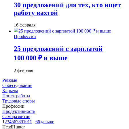
30 предложений для тех, кто ищет
работу вахтой
16 февраля
Профессии
25 предложений с зарплатой
100 000 ₽ и выше
2 февраля
Резюме
Собеседование
Карьера
Поиск работы
Трудовые споры
Профессии
Продуктивность
Саморазвитие
1
2
3
4
5
6
7
8
9
10
11
...
66
дальше
HeadHunter