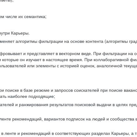
ом числе их семантика;
нутри Карьеры.
еняет алгоритмы фильтрации на основе контента (алгоритмы град
фровывает и представляет в векторном виде. При фильтрации на о
ли которые он изучает в настоящее время. При коллаборативной ф
льзователей или элементы с историей оценок, аналогичной текущ
и поиске в базе резюме и запросов соискателей при поиске вакан
рать наиболее подходящие;
одателей и ранжирования результатов поисковой выдачи в целях п
 ленте рекомендаций, вариантов подписок на людей и сообщества 
 в ленте и рекомендаций в соответствующих разделах Карьеры, а