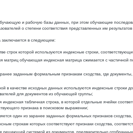
бучающую и рабочую базы данных, при этом обучающие последов
ователей о степени соответствия представленных им результатов 
 заключается в следующем:
ве строк которой используются индексные строки, соответствующ
ия матриц обучающая индексная матрица сжимается с частичной п
аранее заданным формальным признакам сходства, где документы,
ой в качестве исходных данных используются индексные строки д
ователей для документов из обучающей группы;
индексная табличная строка, в которой отдельные ячейки соответ
тствующего признака в поисковом выражении;
ляется один из заранее заданных формальных признаков сходства
ксным строкам которых соответствуют признаки сходства, соотве
е решающей системой из документов, предварительно отобранных 