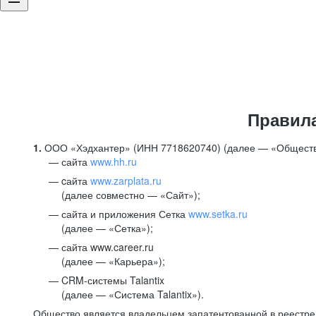
Правил
1.
ООО «Хэдхантер» (ИНН 7718620740) (далее — «Обществ
сайта
www.hh.ru
cайта
www.zarplata.ru
(далее совместно — «Сайт»);
сайта и приложения Сетка
www.setka.ru
(далее — «Сетка»);
сайта www.career.ru
(далее — «Карьера»);
CRM-системы Talantix
(далее — «Система Talantix»).
Общество является владельцем запатентованной в реестр