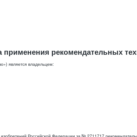
а применения рекомендательных тех
о») является владельцем:
е изобретений Российской Федерации за № 2711717 рекомендатель