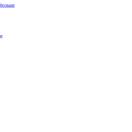
 больше
ре