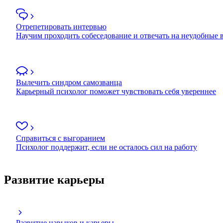
Отрепетировать интервью
Научим проходить собеседование и отвечать на неудобные
Вылечить синдром самозванца
Карьерный психолог поможет чувствовать себя увереннее
Справиться с выгоранием
Психолог поддержит, если не осталось сил на работу
Развитие карьеры
Развитие навыков и карьеры