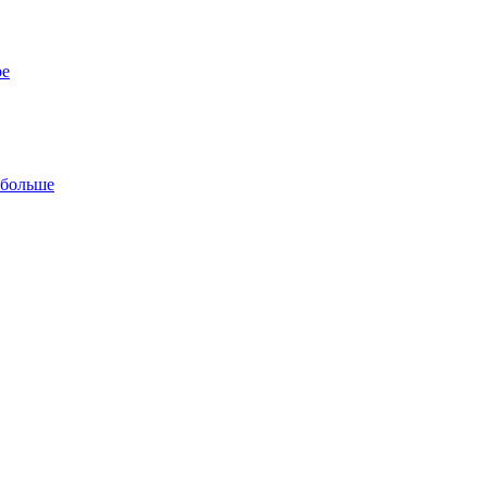
ре
 больше