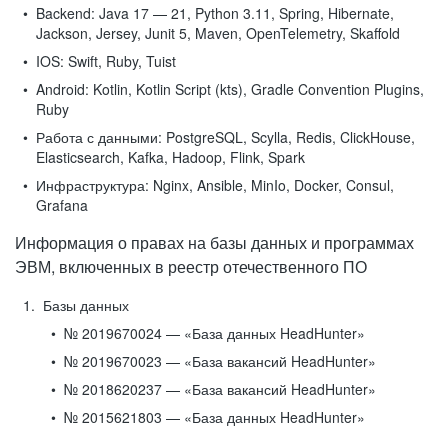
Backend:
Java 17 — 21, Python 3.11, Spring, Hibernate,
Jackson, Jersey, Junit 5, Maven, OpenTelemetry, Skaffold
IOS:
Swift, Ruby, Tuist
Android:
Kotlin, Kotlin Script (kts), Gradle Convention Plugins,
Ruby
Работа с данными:
PostgreSQL, Scylla, Redis, ClickHouse,
Elasticsearch, Kafka, Hadoop, Flink, Spark
Инфраструктура:
Nginx, Ansible, MinIo, Docker, Consul,
Grafana
Информация о правах на базы данных и программах
ЭВМ, включенных в реестр отечественного ПО
Базы данных
№ 2019670024 — «База данных HeadHunter»
№ 2019670023 — «База вакансий HeadHunter»
№ 2018620237 — «База вакансий HeadHunter»
№ 2015621803 — «База данных HeadHunter»