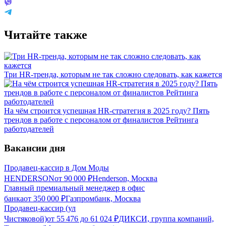
Читайте также
Три HR-тренда, которым не так сложно следовать, как кажется
На чём строится успешная HR-стратегия в 2025 году? Пять
трендов в работе с персоналом от финалистов Рейтинга
работодателей
Вакансии дня
Продавец-кассир в Дом Моды
HENDERSON
от
90 000
₽
Henderson, Москва
Главный премиальный менеджер в офис
банка
от
350 000
₽
Газпромбанк, Москва
Продавец-кассир (ул
Чистяковой)
от
55 476
до
61 024
₽
ДИКСИ, группа компаний,