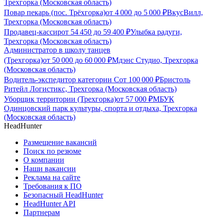
Трехгорка (Московская область)
Повар пекарь (пос. Трёхгорка)
от
4 000
до
5 000
₽
ВкусВилл,
Трехгорка (Московская область)
Продавец-кассир
от
54 450
до
59 400
₽
Улыбка радуги,
Трехгорка (Московская область)
Администратор в школу танцев
(Трехгорка)
от
50 000
до
60 000
₽
Мдэнс Студио, Трехгорка
(Московская область)
Водитель-экспедитор категории С
от
100 000
₽
Бристоль
Ритейл Логистикс, Трехгорка (Московская область)
Уборщик территории (Трехгорка)
от
57 000
₽
МБУК
Одинцовский парк культуры, спорта и отдыха, Трехгорка
(Московская область)
HeadHunter
Размещение вакансий
Поиск по резюме
О компании
Наши вакансии
Реклама на сайте
Требования к ПО
Безопасный HeadHunter
HeadHunter API
Партнерам