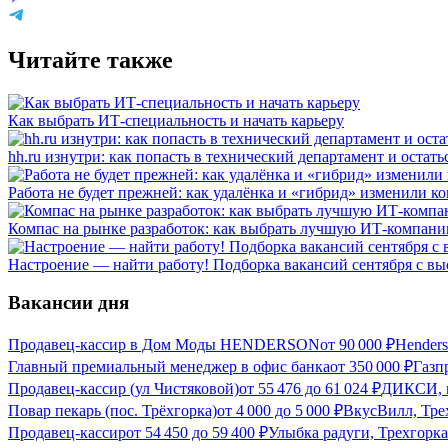
Читайте также
Как выбрать ИТ-специальность и начать карьеру
hh.ru изнутри: как попасть в технический департамент и остать
Работа не будет прежней: как удалёнка и «гибрид» изменили к
Компас на рынке разработок: как выбрать лучшую ИТ-компан
Настроение — найти работу! Подборка вакансий сентября с в
Вакансии дня
Продавец-кассир в Дом Моды HENDERSON
от
90 000
₽
Hender
Главный премиальный менеджер в офис банка
от
350 000
₽
Газп
Продавец-кассир (ул Чистяковой)
от
55 476
до
61 024
₽
ДИКСИ, г
Повар пекарь (пос. Трёхгорка)
от
4 000
до
5 000
₽
ВкусВилл, Трех
Продавец-кассир
от
54 450
до
59 400
₽
Улыбка радуги, Трехгорка