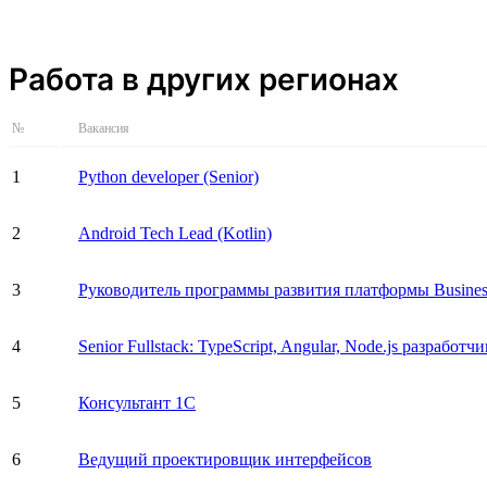
Работа в других регионах
№
Вакансия
1
Python developer (Senior)
2
Android Tech Lead (Kotlin)
3
Руководитель программы развития платформы Busines
4
Senior Fullstack: TypeScript, Angular, Node.js разработчи
5
Консультант 1С
6
Ведущий проектировщик интерфейсов