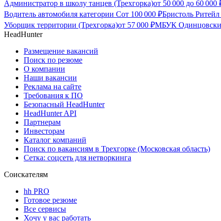
Администратор в школу танцев (Трехгорка)
от
50 000
до
60 000
Водитель автомобиля категории С
от
100 000
₽
Бристоль Ритейл 
Уборщик территории (Трехгорка)
от
57 000
₽
МБУК Одинцовский 
HeadHunter
Размещение вакансий
Поиск по резюме
О компании
Наши вакансии
Реклама на сайте
Требования к ПО
Безопасный HeadHunter
HeadHunter API
Партнерам
Инвесторам
Каталог компаний
Поиск по вакансиям в Трехгорке (Московская область)
Сетка: соцсеть для нетворкинга
Соискателям
hh PRO
Готовое резюме
Все сервисы
Хочу у вас работать