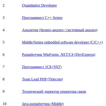
2
Quantitative Developer
3
Программист С++ Senior
4
Аналитик (бизнес-анализ / системный анализ)
5
Middle/Senior embedded software developer (С/С++)
6
Разработчик WinForms .NET/C# (DevExpress)
7
Программист 1С8 (УАТ)
8
Team Lead PHP (Telecom)
9
Технический директор оператора связи
10
Java-разработчик (Middle)