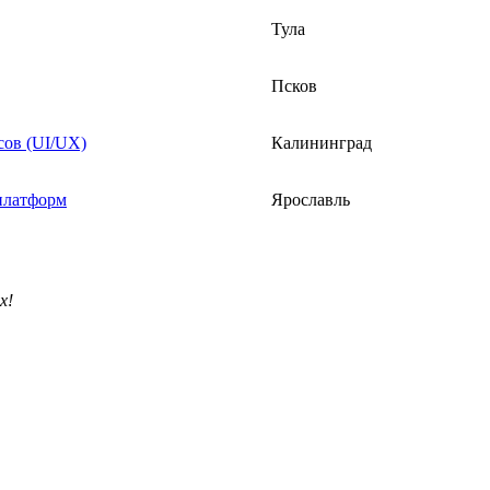
Тула
Псков
сов (UI/UX)
Калининград
платформ
Ярославль
х!