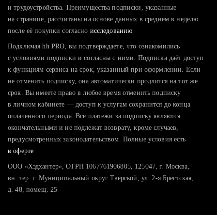
тратите много времени на поиск и вручную поднимаете
и трудоустройства. Преимущества подписки, указанные
резюме
на странице, рассчитаны на основе данных в среднем в неделю
после её покупки согласно
хотите сравнить себя с конкурентами и оценить шансы
исследованию
Подключая hh PRO, вы подтверждаете, что ознакомились
с условиями подписки и согласны с ними. Подписка даёт доступ
к функциям сервиса на срок, указанный при оформлении. Если
не отменить подписку, она автоматически продлится на тот же
срок. Вы имеете право в любое время отменить подписку
в личном кабинете — доступ к услугам сохранится до конца
оплаченного периода. Все платежи за подписку являются
окончательными и не подлежат возврату, кроме случаев,
предусмотренных законодательством. Полные условия есть
в оферте
ООО «Хэдхантер», ОГРН 1067761906805, 125047, г. Москва,
вн. тер. г. Муниципальный округ Тверской, ул. 2-я Брестская,
д. 48, помещ. 25