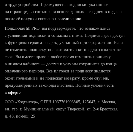
тратите много времени на поиск и вручную поднимаете
и трудоустройства. Преимущества подписки, указанные
резюме
на странице, рассчитаны на основе данных в среднем в неделю
после её покупки согласно
хотите сравнить себя с конкурентами и оценить шансы
исследованию
Подключая hh PRO, вы подтверждаете, что ознакомились
с условиями подписки и согласны с ними. Подписка даёт доступ
к функциям сервиса на срок, указанный при оформлении. Если
не отменить подписку, она автоматически продлится на тот же
срок. Вы имеете право в любое время отменить подписку
в личном кабинете — доступ к услугам сохранится до конца
оплаченного периода. Все платежи за подписку являются
окончательными и не подлежат возврату, кроме случаев,
предусмотренных законодательством. Полные условия есть
в оферте
ООО «Хэдхантер», ОГРН 1067761906805, 125047, г. Москва,
вн. тер. г. Муниципальный округ Тверской, ул. 2-я Брестская,
д. 48, помещ. 25